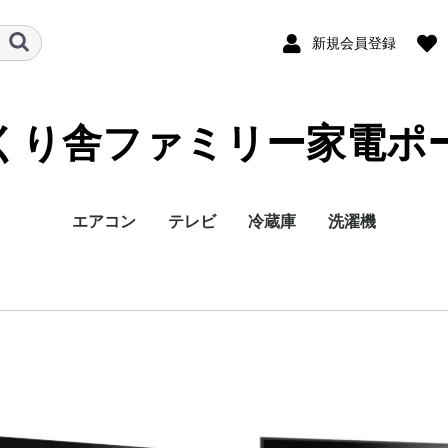
新規会員登録
くり舎ファミリー家電ポ
エアコン
テレビ
冷蔵庫
洗濯機
メーカー
畳数
メーカー
有機EL
4K液晶
8K液晶
サイズ
メーカー
サイズ
パナソニック
日立
富士通
三菱
6畳
8畳
10畳
12畳
14畳
18畳
20畳
23畳
26畳
29畳
メーカー
タイプ
サイズ
パナソニッ
シャープ
東芝
SONY
40V〜49V
50V〜59V
60V〜69V
70V〜79V
80V〜89V