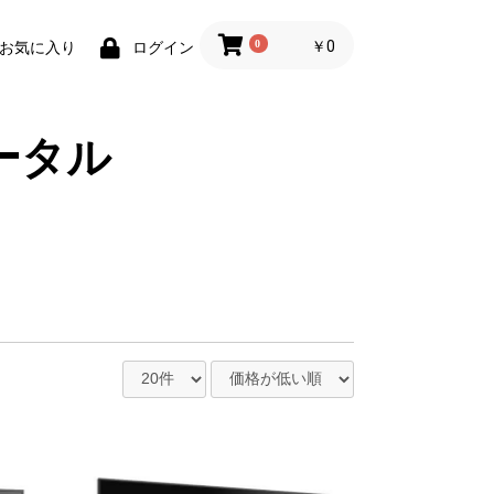
0
￥0
お気に入り
ログイン
ータル
ク
パナソニック
東芝
シャープ
600〜690L
500〜590L
400〜490L
300〜390L
200〜290L
100〜190L
パナソニック
東芝
シャープ
ドラム式
洗濯乾燥機
全自動洗濯機
12kg
11kg
10kg
9kg
8kg
7kg
6kg