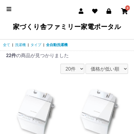
0
家づくり舎ファミリー家電ポータル
全て
|
洗濯機
|
タイプ
|
全自動洗濯機
22件
の商品が見つかりました